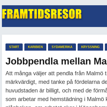
START
KARIBIEN
SYDAMERIKA
KRYSSNING
Jobbpendla mellan M
Att många väljer att pendla från Malmö til
märkvärdigt, med tanke på fördelarna det
huvudstaden är billigt, och med de förm
som arbetar med hemstädning i Malmö k